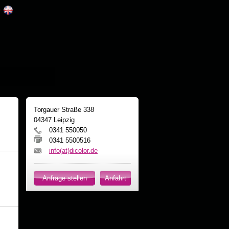
Z
.
Torgauer Straße 338
04347 Leipzig
0341 550050
0341 5500516
info(at)dicolor.de
Anfrage stellen
Anfahrt