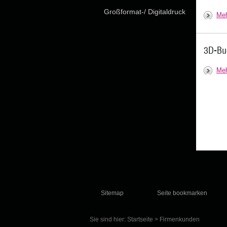
Großformat-/ Digitaldruck
Meh
3D-Bu
Meh
Sitemap
Seite bookmarken
Sie sind hier:
Startseite
>
Firmenkunden