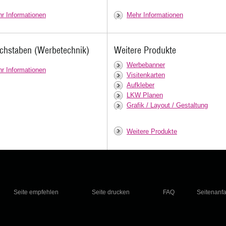
r Informationen
Mehr Informationen
chstaben (Werbetechnik)
Weitere Produkte
Werbebanner
r Informationen
Visitenkarten
Aufkleber
LKW Planen
Grafik / Layout / Gestaltung
Weitere Produkte
Seite empfehlen
Seite drucken
FAQ
Seitenanf