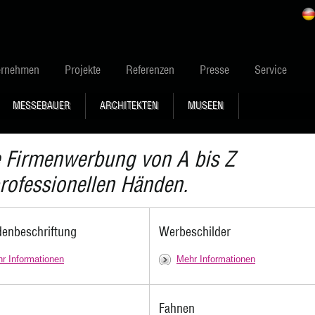
ernehmen
Projekte
Referenzen
Presse
Service
MESSEBAUER
ARCHITEKTEN
MUSEEN
re Firmenwerbung von A bis 
professionellen Händen.
denbeschriftung
Werbeschilder
r Informationen
Mehr Informationen
Fahnen