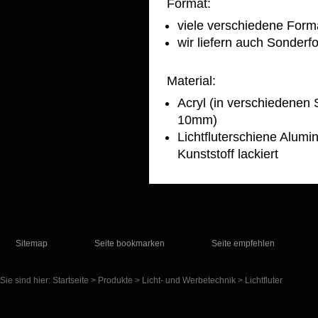
Format:
viele verschiedene Format
wir liefern auch Sonder
Material:
Acryl (in verschiedenen 
10mm)
Lichtfluterschiene Alumin
Kunststoff lackiert
Sitemap
Seite bookmarken
Seite empfehlen
Sie sind hier:
Startseite
>
Produkte
>
Licht- und Werbetechnik
>
Lichtfluter