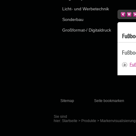
Licht- und Werbetechnik
Sonderbau
Großformat-/ Digitaldruck
Fußbo
Fußbo
Fuß
Sitemap
Seite bookmarken
Sie sind
hier:
Startseite
>
Produkte
>
Markenvisualisierung