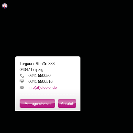
Torgauer Straße 338
04347 Leipzig
0341 550050
0341 5500516
info(at)dicolor.de
Anfrage stellen
Anfahrt