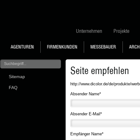
Unternehmen
Projekte
AGENTUREN
FIRMENKUNDEN
MESSEBAUER
ARCH
Seite empfehlen
Sitemap
http://www.dicolor.de/de/produkte/wer
FAQ
Absender Name
*
Absender E-Mail
*
Empfänger Name
*