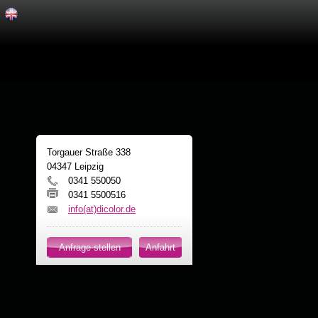
Torgauer Straße 338
04347 Leipzig
0341 550050
0341 5500516
info(at)dicolor.de
Anfrage stellen
Anfahrt