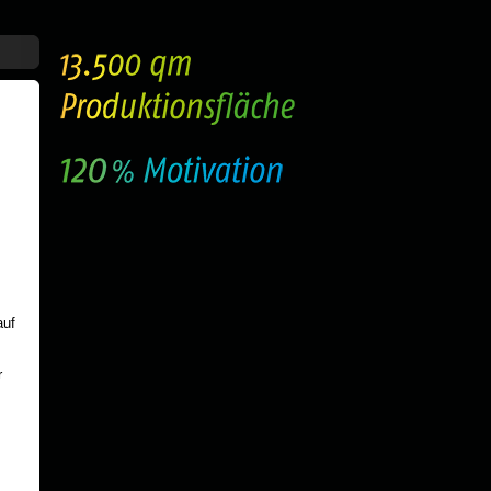
auf
r
s