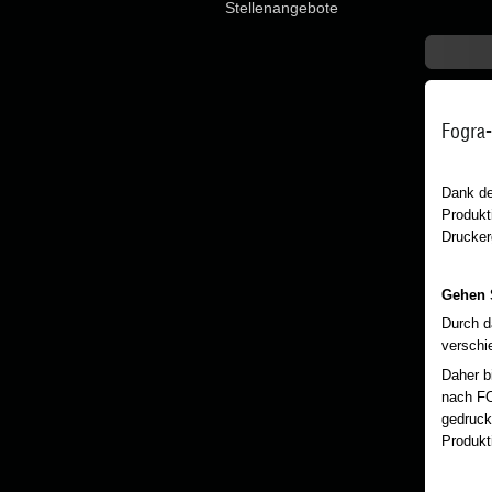
Stellenangebote
Fogra-
Dank de
Produkt
Druckerg
Gehen 
Durch d
verschi
Daher bi
nach FO
gedruck
Produkt