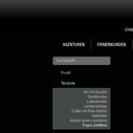
Unt
AGENTUREN
FIRMENKUNDEN
Profil
Technik
5m UV-Drucke
Textildrucke
Latexdrucke
Lackieranlage
Cutter mit Fräs-Option
Kalander
dicolor green solutions
Fogra-Zertifikat