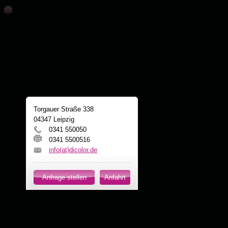
Torgauer Straße 338
04347 Leipzig
0341 550050
0341 5500516
info(at)dicolor.de
Anfrage stellen
Anfahrt