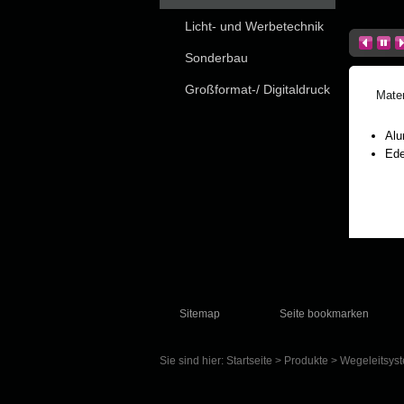
Licht- und Werbetechnik
Sonderbau
Großformat-/ Digitaldruck
Mater
Alu
Ede
Sitemap
Seite bookmarken
Sie sind hier:
Startseite
>
Produkte
>
Wegeleitsys