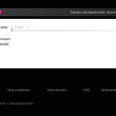
Taktiles Handlaufschild, Alum
ialiät
Form
minium
lstahl
Seite empfehlen
Seite drucken
FAQ
Seitenanf
teme
>
Handlaufschilder