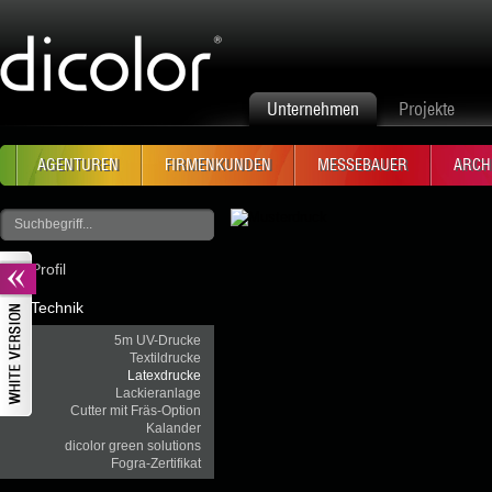
Unternehmen
Projekte
AGENTUREN
FIRMENKUNDEN
MESSEBAUER
ARCH
Profil
Technik
5m UV-Drucke
Textildrucke
Latexdrucke
Lackieranlage
Cutter mit Fräs-Option
Kalander
dicolor green solutions
Fogra-Zertifikat