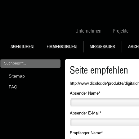
Unternehmen
Projekte
AGENTUREN
FIRMENKUNDEN
MESSEBAUER
ARCH
Seite empfehlen
Sitemap
http://www.dicolor.de/produkte/digitaldr
FAQ
Absender Name
*
Absender E-Mail
*
Empfänger Name
*